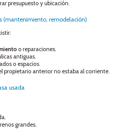
rar presupuesto y ubicación.
os (mantenimiento, remodelación)
stir:
miento
o reparaciones.
ulicas antiguas.
dos o espacios.
propietario anterior no estaba al corriente.
asa usada
da.
rrenos grandes.