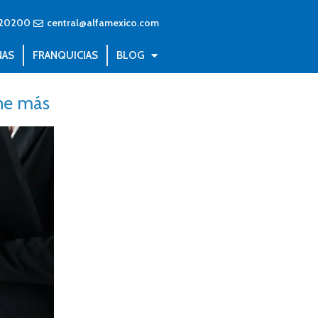
20200
central@alfamexico.com
NAS
FRANQUICIAS
BLOG
ene más