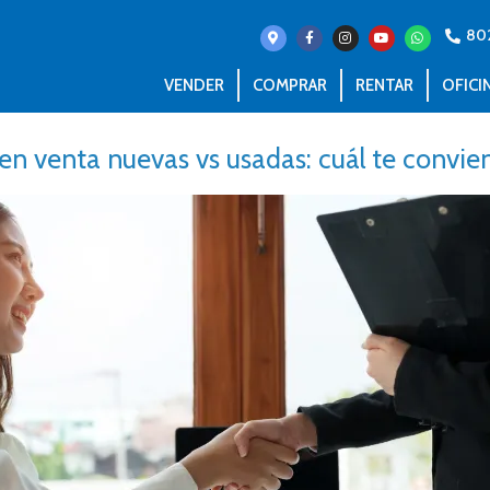
80
VENDER
COMPRAR
RENTAR
OFICI
en venta nuevas vs usadas: cuál te convi