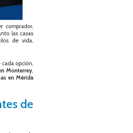
er comprador,
nto las casas
ilos de vida,
e cada opción,
en Monterrey
,
sas en Mérida
ntes de