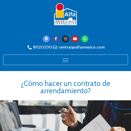
8020200
central@alfamexico.com
¿Cómo hacer un contrato de
arrendamiento?