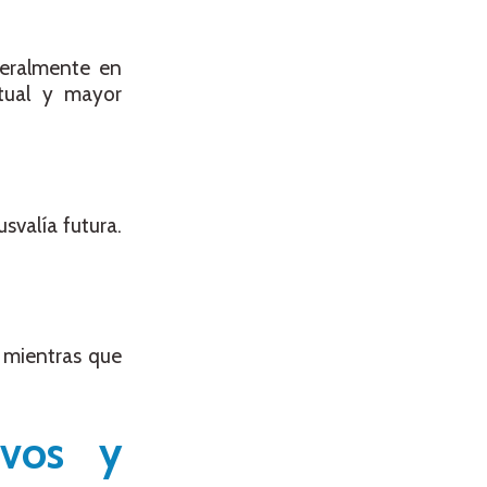
neralmente en
ctual y mayor
svalía futura.
, mientras que
evos y