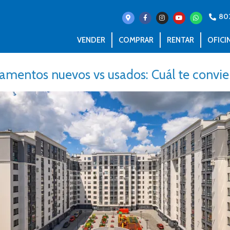
80
VENDER
COMPRAR
RENTAR
OFICI
amentos nuevos vs usados: Cuál te convi