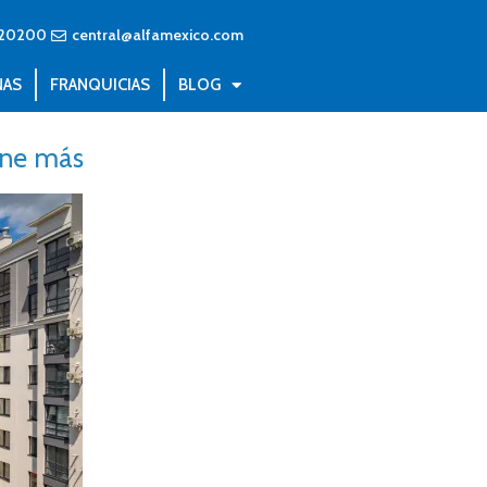
20200
central@alfamexico.com
NAS
FRANQUICIAS
BLOG
ene más