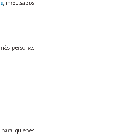
os
, impulsados
 más personas
 para quienes