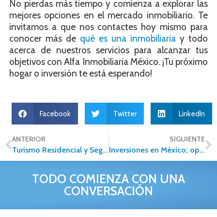
No pierdas más tiempo y comienza a explorar las
mejores opciones en el mercado inmobiliario. Te
invitamos a que nos contactes hoy mismo para
conocer más de
qué es una inmobiliaria
y todo
acerca de nuestros servicios para alcanzar tus
objetivos con Alfa Inmobiliaria México. ¡Tu próximo
hogar o inversión te está esperando!
Facebook
Twitter
LinkedIn
ANTERIOR
SIGUIENTE
Turismo Residencial y Segunda Vivienda en México: Una Opción Atractiva en el Mercado de Bienes Raíces.
Inversiones en México; oportunidades en franquicias inmobiliarias
TODO COMIENZA CON UNA
CONVERSACIÓN